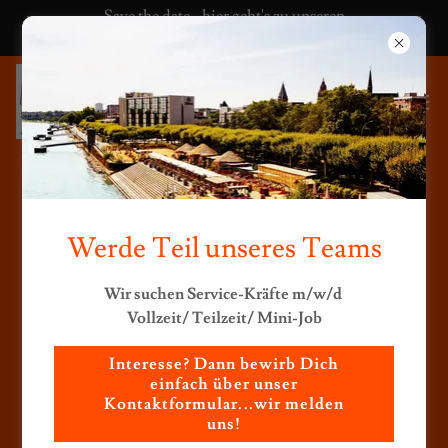
Save the date - hier geht's zu unseren
Veranstaltungen
Veranstaltungskalender 2026
Werde Teil unseres Teams
Wir suchen Service-Kräfte m/w/d
Vollzeit/ Teilzeit/ Mini-Job
Interesse? Dann bewirb Dich
einfach über unser
Kontaktformular...wir melden
uns!