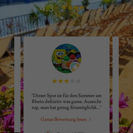
4.3
Alle 4360 Bewertungen anzeigen
"Dieser Spot ist für den Sommer am
rtung
Dies
Rhein definitiv was gutes. Aussicht
top, man hat genug Sitzmöglichk
..."
Ganze Bewertung lesen
26