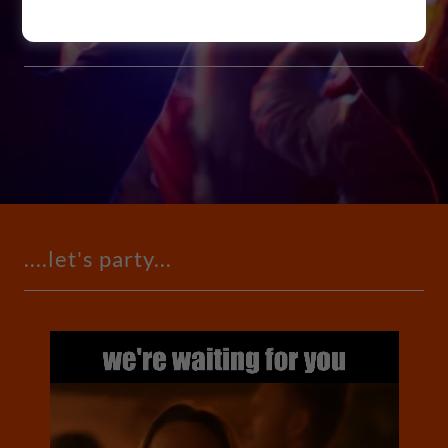
Stadtstrand
....let's party...